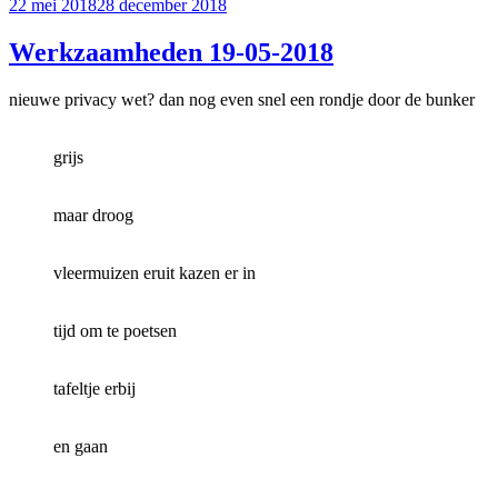
Geplaatst
22 mei 2018
28 december 2018
op
Werkzaamheden 19-05-2018
nieuwe privacy wet? dan nog even snel een rondje door de bunker
grijs
maar droog
vleermuizen eruit kazen er in
tijd om te poetsen
tafeltje erbij
en gaan