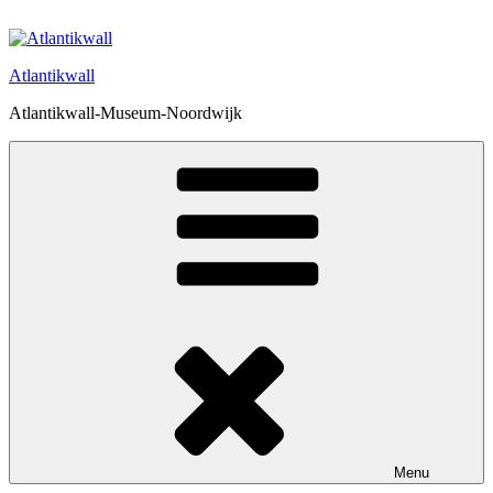
Ga
naar
de
Atlantikwall
inhoud
Atlantikwall-Museum-Noordwijk
Menu