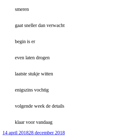
smeren
gaat sneller dan verwacht
begin is er
even laten drogen
laatste stukje witten
enigszins vochtig
volgende week de details
klaar voor vandaag
Geplaatst
14 april 2018
28 december 2018
op