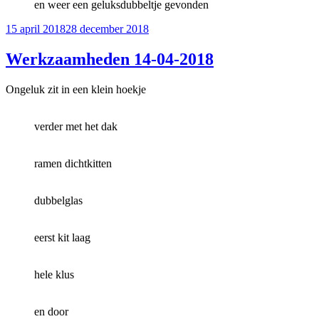
en weer een geluksdubbeltje gevonden
Geplaatst
15 april 2018
28 december 2018
op
Werkzaamheden 14-04-2018
Ongeluk zit in een klein hoekje
verder met het dak
ramen dichtkitten
dubbelglas
eerst kit laag
hele klus
en door