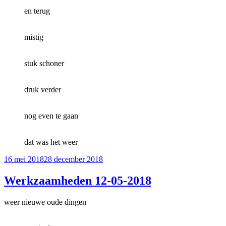
en terug
mistig
stuk schoner
druk verder
nog even te gaan
dat was het weer
Geplaatst
16 mei 2018
28 december 2018
op
Werkzaamheden 12-05-2018
weer nieuwe oude dingen