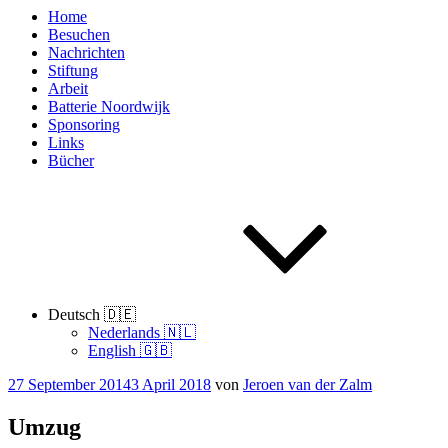
Home
Besuchen
Nachrichten
Stiftung
Arbeit
Batterie Noordwijk
Sponsoring
Links
Bücher
Deutsch 🇩🇪
Nederlands 🇳🇱
English 🇬🇧
Veröffentlicht
27 September 2014
3 April 2018
von
Jeroen van der Zalm
am
Umzug