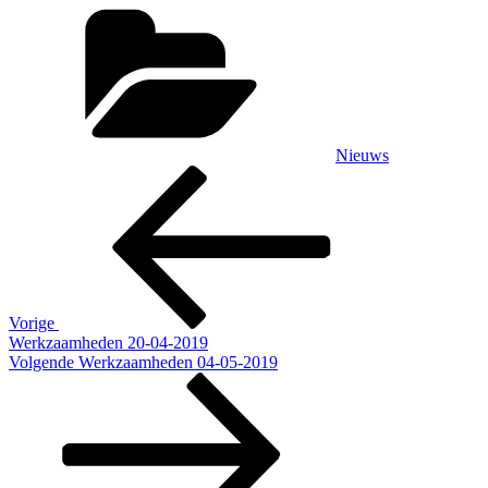
Categorieën
Nieuws
Bericht
Vorig
bericht
navigatie
Vorige
Werkzaamheden 20-04-2019
Volgend
Volgende
Werkzaamheden 04-05-2019
bericht