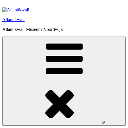
Ga
naar
de
Atlantikwall
inhoud
Atlantikwall-Museum-Noordwijk
Menu