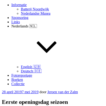
Informatie
Batterij Noordwijk
Nederlandse Musea
Sponsoring
Links
Nederlands 🇳🇱
English 🇬🇧
Deutsch 🇩🇪
Fotoreportage
Boeken
Collectie
Geplaatst
28 april 2019
7 mei 2019
door
Jeroen van der Zalm
op
Eerste openingsdag seizoen