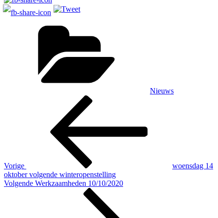
Categorieën
Nieuws
Bericht
Vorig
bericht
navigatie
Vorige
woensdag 14
oktober volgende winteropenstelling
Volgend
Volgende
Werkzaamheden 10/10/2020
bericht