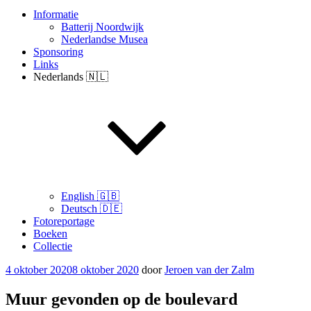
Informatie
Batterij Noordwijk
Nederlandse Musea
Sponsoring
Links
Nederlands 🇳🇱
English 🇬🇧
Deutsch 🇩🇪
Fotoreportage
Boeken
Collectie
Geplaatst
4 oktober 2020
8 oktober 2020
door
Jeroen van der Zalm
op
Muur gevonden op de boulevard