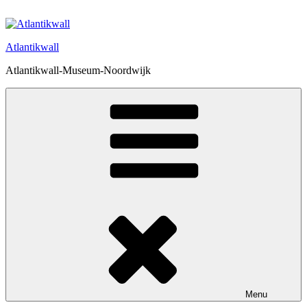
Ga
naar
de
Atlantikwall
inhoud
Atlantikwall-Museum-Noordwijk
Menu