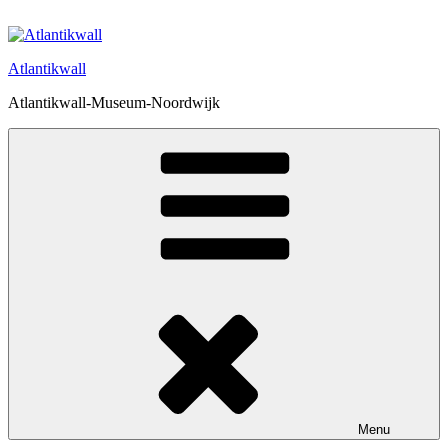
Ga
naar
de
Atlantikwall
inhoud
Atlantikwall-Museum-Noordwijk
Menu