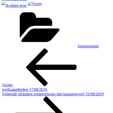
Categorieën
fotoreportage
Bericht
Vorig
bericht
navigatie
Vorige
werkzaamheden 17/08/2019
Volgend
Volgende
afsluiting zomerseizoen met kaasproeverij 31/08/2019
bericht