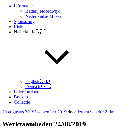
Informatie
Batterij Noordwijk
Nederlandse Musea
Sponsoring
Links
Nederlands 🇳🇱
English 🇬🇧
Deutsch 🇩🇪
Fotoreportage
Boeken
Collectie
Geplaatst
24 augustus 2019
3 september 2019
door
Jeroen van der Zalm
op
Werkzaamheden 24/08/2019