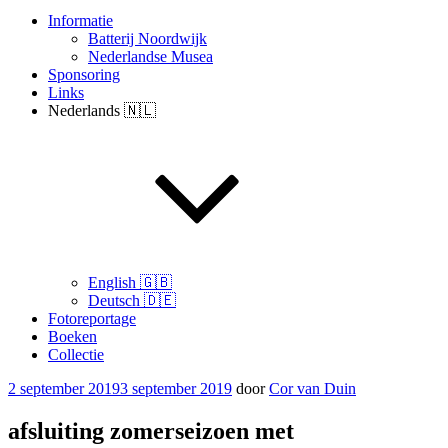
Informatie
Batterij Noordwijk
Nederlandse Musea
Sponsoring
Links
Nederlands 🇳🇱
English 🇬🇧
Deutsch 🇩🇪
Fotoreportage
Boeken
Collectie
Geplaatst
2 september 2019
3 september 2019
door
Cor van Duin
op
afsluiting zomerseizoen met