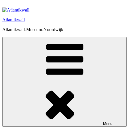
Ga
naar
de
Atlantikwall
inhoud
Atlantikwall-Museum-Noordwijk
Menu