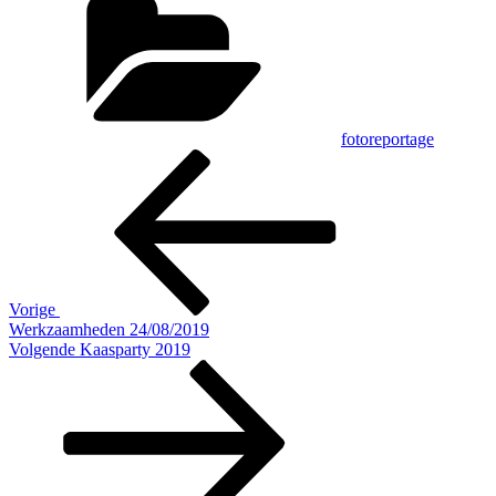
fotoreportage
Bericht
Vorig
bericht
navigatie
Vorige
Werkzaamheden 24/08/2019
Volgend
Volgende
Kaasparty 2019
bericht